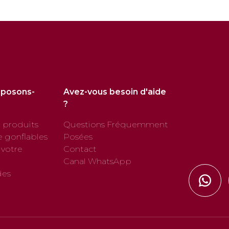
oposons-
Avez-vous besoin d'aide
?
 produits
Questions Fréquemment
e gonflables
Posées
 votre
Contact
Canal WhatsApp
des