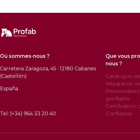
Où sommes-nous ?
Que vous pr
nous ?
Carretera Zaragoza, 45 · 12180 Cabanes
(Castellón)
Catalogue de
Réparation d
España
Personnalisez
gonflable
Certification 
Tel: (+34) 964 33 20 40
Gonflables