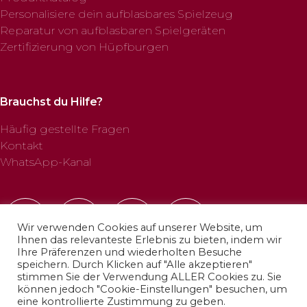
Personalisiere dein aufblasbares Spielzeug
Reparatur von aufblasbaren Spielgeräten
Zertifizierung von Hüpfburgen
Brauchst du Hilfe?
Häufig gestellte Fragen
Kontakt
WhatsApp-Kanal
Wir verwenden Cookies auf unserer Website, um
Ihnen das relevanteste Erlebnis zu bieten, indem wir
Ihre Präferenzen und wiederholten Besuche
speichern. Durch Klicken auf "Alle akzeptieren"
stimmen Sie der Verwendung ALLER Cookies zu. Sie
können jedoch "Cookie-Einstellungen" besuchen, um
© 2025 Profab Hinchables. Alle Rechte vorbehalten.
eine kontrollierte Zustimmung zu geben.