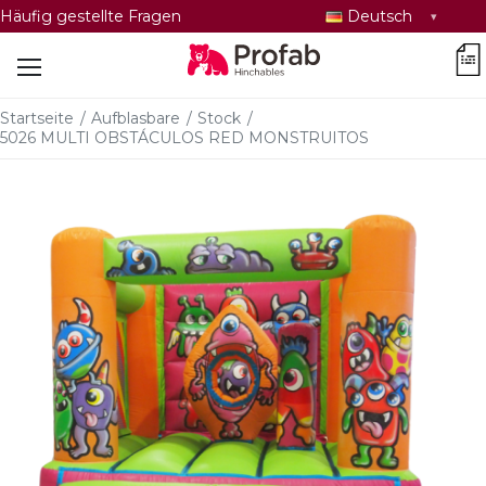
Sprache
Häufig gestellte Fragen
Deutsch
auswählen
car
Startseite
/
Aufblasbare
/
Stock
/
5026 MULTI OBSTÁCULOS RED MONSTRUITOS