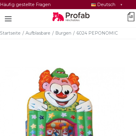
Sprache
Häufig gestellte Fragen
Deutsch
auswählen
car
Startseite
/
Aufblasbare
/
Burgen
/
6024 PEPONOMIC