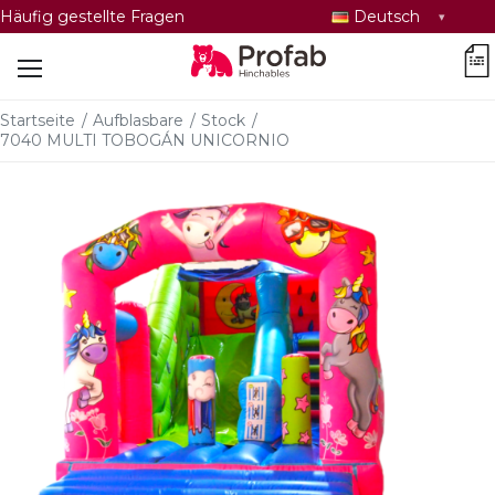
Sprache
Häufig gestellte Fragen
Deutsch
auswählen
car
Startseite
/
Aufblasbare
/
Stock
/
7040 MULTI TOBOGÁN UNICORNIO