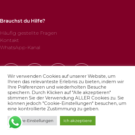
Brauchst du Hilfe?
Häufig gestellte Fragen
Kontakt
WhatsApp-Kanal
Wir verwenden Cookies auf unserer Website, um
Ihnen das relevanteste Erlebnis zu bieten, indem wir
Ihre Präferenzen und wiederholten Besuche
speichern. Durch Klicken auf "Alle akzeptieren"
stimmen Sie der Verwendung ALLER Cookies zu. Sie
können jedoch "Cookie-Einstellungen" besuchen, um
© 2025 Profab Hinchables. Alle Rechte vorbehalten.
eine kontrollierte Zustimmung zu geben.
Cookie-Einstellungen
Ich akzeptiere
Datenschutzrichtlinie
·
Cookie-Richtlinie