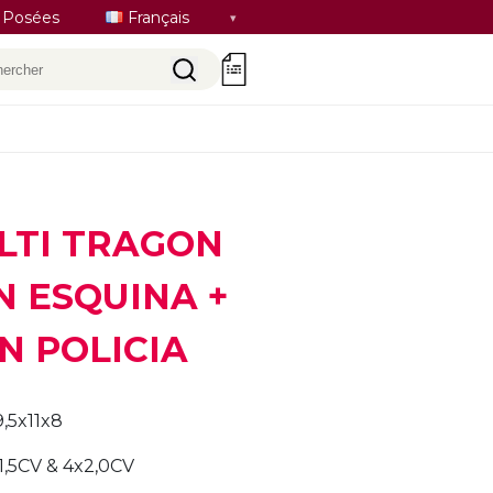
Sélectionner
 Posées
Français
la
hercher
0
langue
ULTI TRAGON
 ESQUINA +
N POLICIA
,5x11x8
1,5CV & 4x2,0CV