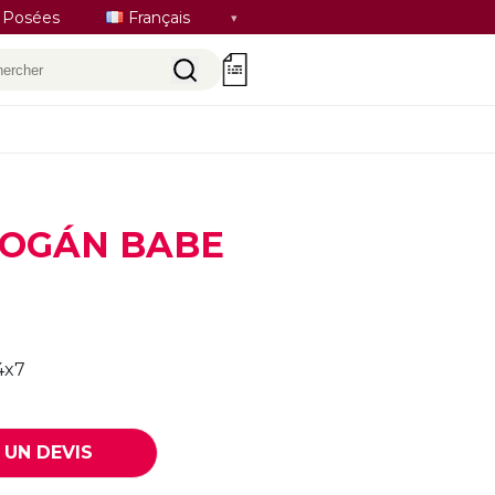
Sélectionner
 Posées
Français
la
hercher
0
langue
BOGÁN BABE
4x7
UN DEVIS