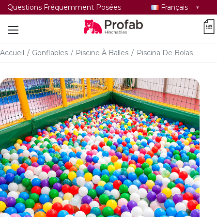
Sélectionner
Questions Fréquemment Posées
Français
la
car
langue
Accueil
/
Gonflables
/
Piscine À Balles
/
Piscina De Bolas