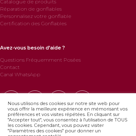
Catalogue de produits
Réparation de gonflables
Personnalisez votre gonflable
Certification des Gonflables
Avez-vous besoin d'aide ?
Questions Fréquemment Posées
Contact
Canal WhatsApp
Nous utilisons des cookies sur notre site web pour
vous offrir la meilleure expérience en mémorisant vos
préférences et vos visites répétées. En cliquant sur
"Accepter tout", vous consentez à l'utilisation de TOUS
les cookies. Cependant, vous pouvez visiter
"Paramètres des cookies" pour donner un
© 2025 Profab Hinchables. Tous droits réservés.