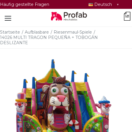
Sprache
Häufig gestellte Fragen
Deutsch
auswählen
car
Startseite
/
Aufblasbare
/
Riesenmaul-Spiele
/
14026 MULTI TRAGON PEQUEÑA + TOBOGÁN
DESLIZANTE