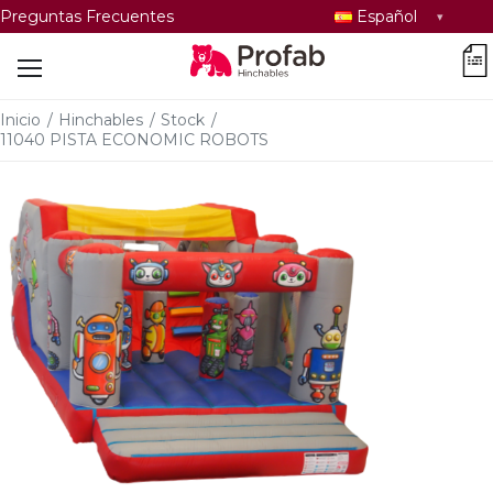
Seleccionar
Preguntas Frecuentes
Español
idioma
car
Inicio
/
Hinchables
/
Stock
/
11040 PISTA ECONOMIC ROBOTS