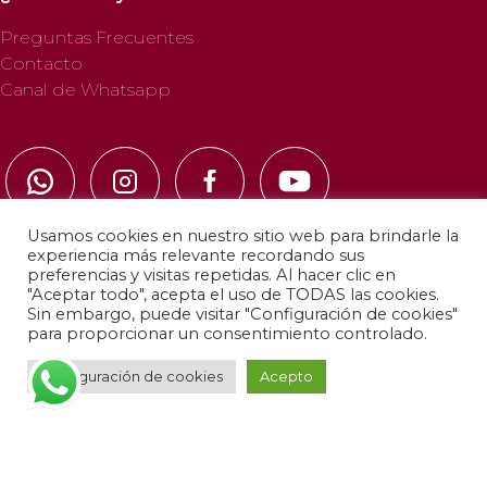
Preguntas Frecuentes
Contacto
Canal de Whatsapp
Usamos cookies en nuestro sitio web para brindarle la
experiencia más relevante recordando sus
preferencias y visitas repetidas. Al hacer clic en
"Aceptar todo", acepta el uso de TODAS las cookies.
© 2025 Profab Hinchables. Todos los derechos
Sin embargo, puede visitar "Configuración de cookies"
reservados.
para proporcionar un consentimiento controlado.
Configuración de cookies
Acepto
Política de privacidad
·
Política de cookies