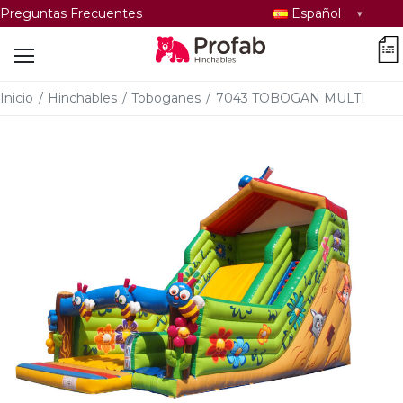
Seleccionar
Preguntas Frecuentes
Español
idioma
car
Inicio
/
Hinchables
/
Toboganes
/
7043 TOBOGAN MULTI