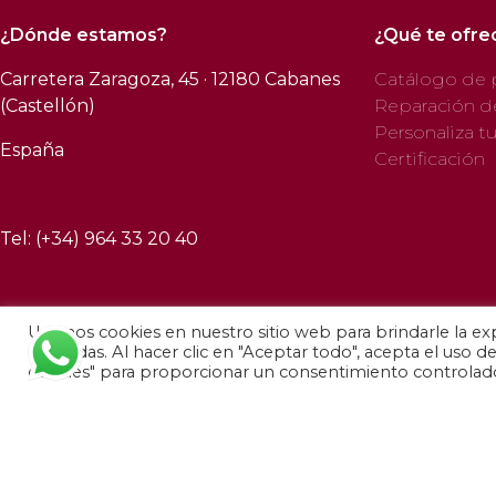
¿Dónde estamos?
¿Qué te ofr
Carretera Zaragoza, 45 · 12180 Cabanes
Catálogo de 
(Castellón)
Reparación d
Personaliza t
España
Certificación
Tel: (+34) 964 33 20 40
Usamos cookies en nuestro sitio web para brindarle la exp
© 2025 Profab Hinchables. Todos los derechos reservados.
repetidas. Al hacer clic en "Aceptar todo", acepta el uso 
cookies" para proporcionar un consentimiento controlad