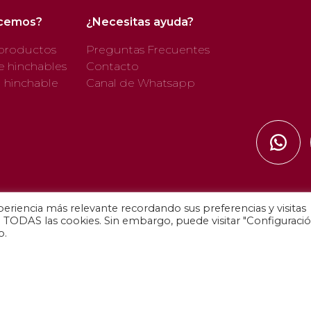
ecemos?
¿Necesitas ayuda?
productos
Preguntas Frecuentes
e hinchables
Contacto
u hinchable
Canal de Whatsapp
eriencia más relevante recordando sus preferencias y visitas
Política d
de TODAS las cookies. Sin embargo, puede visitar "Configuraci
o.