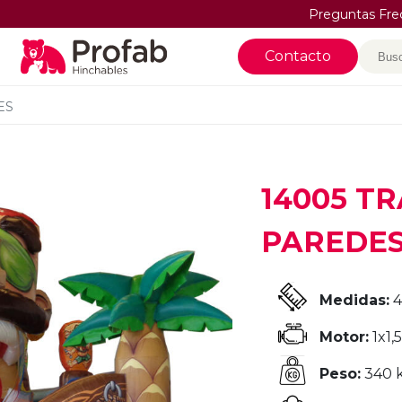
Preguntas Fre
Bus
Contacto
ES
14005 T
PAREDE
Medidas:
4
Motor:
1x1,
Peso:
340 