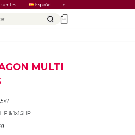
Seleccionar
cuentes
Español
idioma
car
0
RAGON MULTI
S
,5x7
5HP & 1x1,5HP
kg