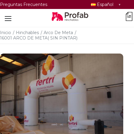
Seleccionar
Preguntas Frecuentes
Español
idioma
car
Inicio
/
Hinchables
/
Arco De Meta
/
16001 ARCO DE META( SIN PINTAR)